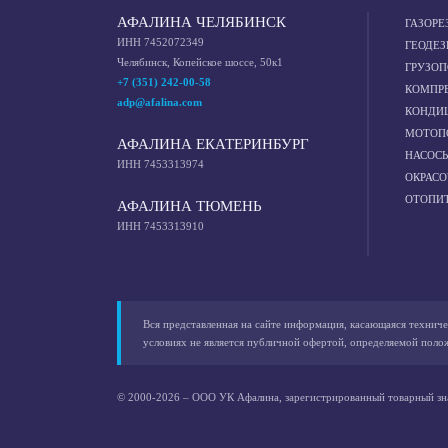
АФАЛИНА ЧЕЛЯБИНСК
ГАЗОРЕ
ИНН 7452072349
ГЕОДЕЗ
Челябинск, Копейское шоссе, 50к1
ГРУЗО
+7 (351) 242-00-58
КОМПР
adp@afalina.com
КОНДИ
МОТОП
АФАЛИНА ЕКАТЕРИНБУРГ
НАСОС
ИНН 7453313974
ОКРАС
ОТОПИ
АФАЛИНА ТЮМЕНЬ
ИНН 7453313910
Вся представленная на сайте информация, касающаяся техниче
условиях не является публичной офертой, определяемой поло
© 2000-2026 – ООО УК Афалина, зарегистрированный товарный зн