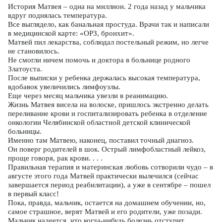
История Матвея – одна на миллион. 2 года назад у мальчика
вдруг поднялась температура.
Все выглядело, как банальная простуда. Врачи так и написали
в медицинской карте: «ОРЗ, бронхит».
Матвей пил лекарства, соблюдал постельный режим, но легче
не становилось.
Не смогли ничем помочь и доктора в больнице родного
Златоуста.
После выписки у ребенка держалась высокая температура,
вдобавок увеличились лимфоузлы.
Еще через месяц мальчика увезли в реанимацию.
Жизнь Матвея висела на волоске, пришлось экстренно делать
переливание крови и госпитализировать ребенка в отделение
онкологии Челябинской областной детской клинической
больницы.
Именно там Матвею, наконец, поставил точный диагноз.
Он поверг родителей в шок. Острый лимфобластный лейкоз,
проще говоря, рак крови. . . .
Правильная терапия и материнская любовь сотворили чудо – в
августе этого года Матвей практически вылечился (сейчас
завершается период реабилитации), а уже в сентябре – пошел
в первый класс!
Пока, правда, мальчик, остается на домашнем обучении, но,
самое страшное, верят Матвей и его родители, уже позади.
Мальчик надеется, что когда-нибудь болезнь отступит