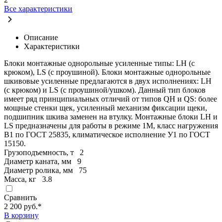
Все характеристики
Описание
Характеристики
Блоки монтажные однорольные усиленные типы: LH (с
крюком), LS (с проушиной). Блоки монтажные однорольные
шкивовые усиленные предлагаются в двух исполнениях: LH
(с крюком) и LS (с проушиной/ушком). Данный тип блоков
имеет ряд принципиальных отличий от типов QH и QS: более
мощные стенки щек, усиленный механизм фиксации щеки,
подшипник шкива заменен на втулку. Монтажные блоки LH и
LS предназначены для работы в режиме 1М, класс нагружения
В1 по ГОСТ 25835, климатическое исполнение У1 по ГОСТ
15150.
Грузоподъемность, т
2
Диаметр каната, мм
9
Диаметр ролика, мм
75
Масса, кг
3.8
Сравнить
2 200 руб.
*
В корзину