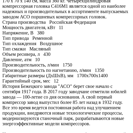
170 х 70 х 140 см, масса 360 кг. Четырехцилиндровая
компрессорная головка C416M1 является одной из наиболее
надежных и производительных в ассортименте выпускаемых
заводом АСО поршневых компрессорных головок.
Страна производства
Российская Федерация
Мощность двигателя, кВт
11
Напряжение, В
380
Тип привода
Ременной
Тип охлаждения
Воздушное
Тип смазки
Масляный
Объем ресивера, л
430
Давление, атм
10
Производительность, л/мин
1750
Производительность по нагнетанию, л/мин
1350
Габаритные размеры (ДхШхВ), мм
1700х700х1400
Гарантийный срок, мес
12
История Бежецкого завода "АСО" берет свое начало с
сентября 1917 года. В 2017 году заводчане отметили юбилей
завода — 100-летие со дня основания. А свой первый
компрессор завод выпустил более 85 лет назад в 1932 году.
Все это время ведется постоянная работа над улучшением
продукции, внедряются новые технологические процессы,
модернизируются станочный парк, разрабатываются новые
энергоэффективные модели компрессоров.