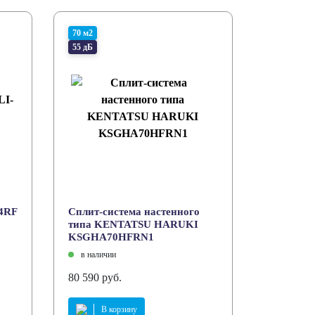
70 м2
55 дБ
24RF
Сплит-система настенного
типа KENTATSU HARUKI
KSGHA70HFRN1
в наличии
80 590 руб.
В корзину