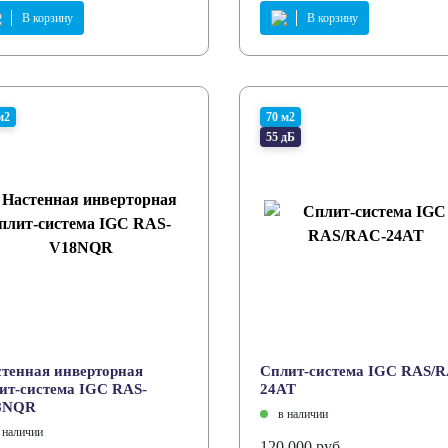
В корзину
В корзину
м2
70 м2
55 дБ
тенная инверторная
Сплит-система IGC RAS/
ит-система IGC RAS-
24AT
8NQR
в наличии
 наличии
120 000 руб.