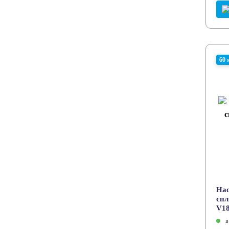
60 
Нас
спл
V1
в