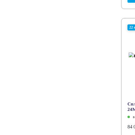
22 
Cпл
24
в
84 