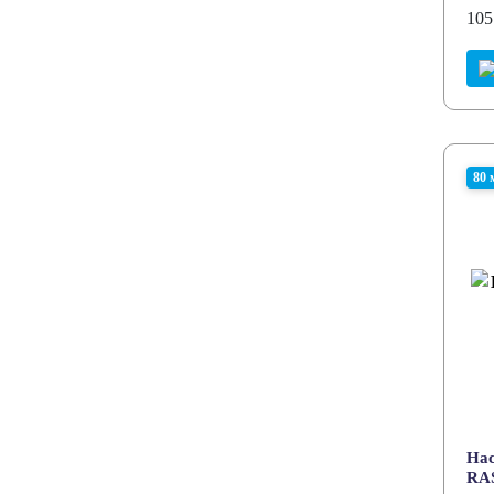
105
80 
Нас
RA