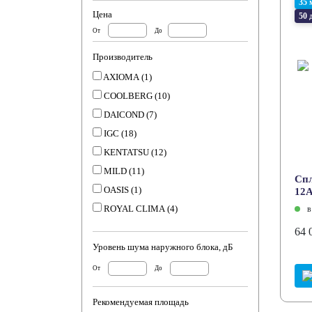
35 
Цена
50 
От
До
Производитель
AXIOMA (
1
)
COOLBERG (
10
)
DAICOND (
7
)
IGC (
18
)
KENTATSU (
12
)
MILD (
11
)
Спл
OASIS (
1
)
12
ROYAL CLIMA (
4
)
в
64 
Уровень шума наружного блока, дБ
От
До
Рекомендуемая площадь