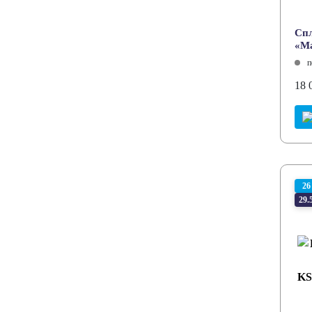
Спл
«Ma
п
18 
26
29.