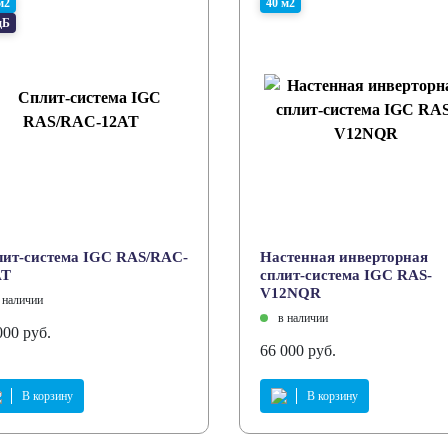
м2
40 м2
дБ
ит-система IGC RAS/RAC-
Настенная инверторная
AT
сплит-система IGC RAS-
V12NQR
 наличии
в наличии
000 руб.
66 000 руб.
В корзину
В корзину