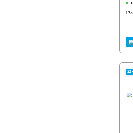
в
128
22 