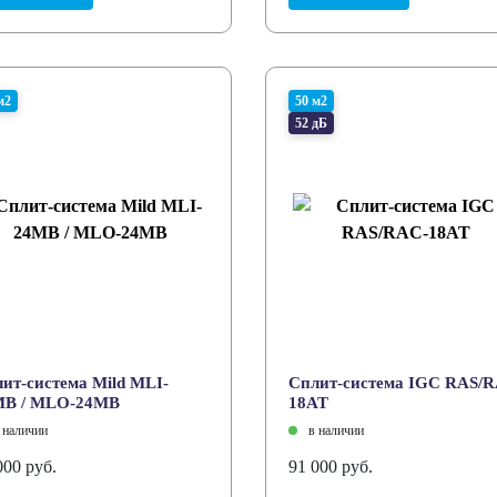
м2
50 м2
52 дБ
ит-система Mild MLI-
Сплит-система IGC RAS/
MB / MLO-24MB
18AT
 наличии
в наличии
000 руб.
91 000 руб.