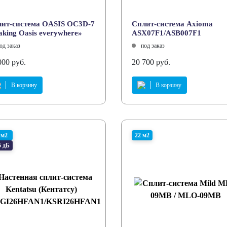
ит-система OASIS OC3D-7
Cплит-система Axioma
king Оasis everywhere»
ASX07F1/ASB007F1
од заказ
под заказ
000 руб.
20 700 руб.
В корзину
В корзину
 м2
22 м2
5 дБ