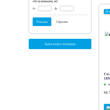
обслуживания, м2
От
До
22 
Задать вопрос менеджеру
Cпл
18
в
66 