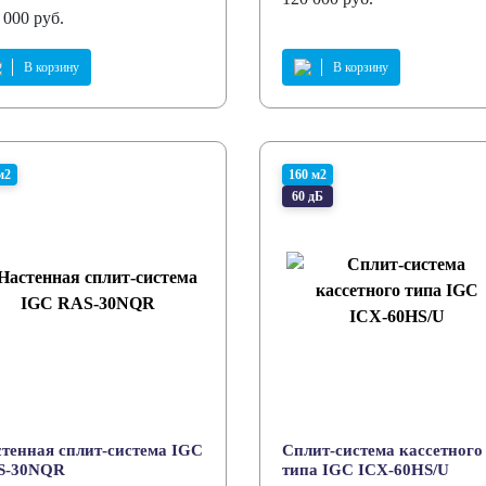
 000 руб.
В корзину
В корзину
м2
160 м2
60 дБ
тенная сплит-система IGC
Сплит-система кассетного
S-30NQR
типа IGC ICХ-60HS/U