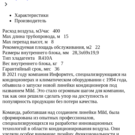
Характеристики
Производитель
Расход воздуха, м3/час
400
Max длина трубопровода, м
15
Max перепад высот, м
8
Рекомендуемая площадь обслуживания, м2
22
Размеры внутреннего блока, мм
28,3x69x19,9
Тип хладагента
R410A
Вес внутреннего блока, кг
7
Гарантийный срок, мес
36
В 2021 году компания Информтех, специализирующаяся на
кондиционерах и климатическом оборудовании с 1994 года,
объявила о запуске новой линейки кондиционеров под
названием Mild. Это стало огромным шагом для компании,
так как они решили сделать упор на доступность и
популярность продукции без потери качества.
Команда, работавшая над созданием линейки Mild, была
сформирована из опытных профессионалов,
специализирующихся на разработке инновационных
технологий в области кондиционирования воздуха. Они
уделяли особое внимание дизайну, функциональности и