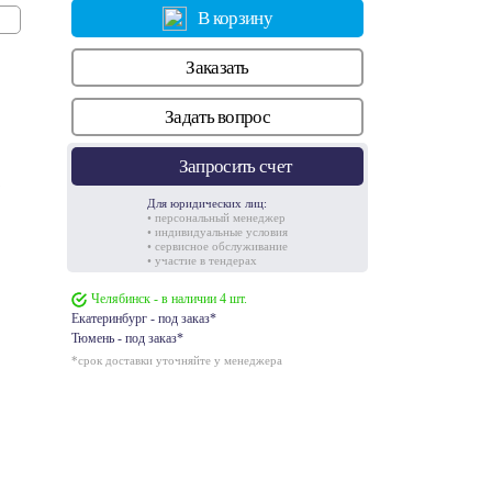
В корзину
Заказать
Задать вопрос
Запросить счет
0
Для юридических лиц:
• персональный менеджер
• индивидуальные условия
• сервисное обслуживание
• участие в тендерах
Челябинск - в наличии 4 шт.
Екатеринбург - под заказ*
ть
Увеличить
Тюмень - под заказ*
*срок доставки уточняйте у менеджера