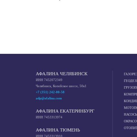
АФАЛИНА ЧЕЛЯБИНСК
ГАЗОРЕ
ИНН 7452072349
ГЕОДЕЗ
Челябинск, Копейское шоссе, 50к1
ГРУЗО
+7 (351) 242-00-58
КОМПР
adp@afalina.com
КОНДИ
МОТОП
АФАЛИНА ЕКАТЕРИНБУРГ
НАСОС
ИНН 7453313974
ОКРАС
ОТОПИ
АФАЛИНА ТЮМЕНЬ
ИНН 7453313910