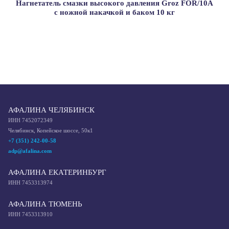
Нагнетатель смазки высокого давления Groz FOR/10A
с ножной накачкой и баком 10 кг
АФАЛИНА ЧЕЛЯБИНСК
ИНН 7452072349
Челябинск, Копейское шоссе, 50к1
+7 (351) 242-00-58
adp@afalina.com
АФАЛИНА ЕКАТЕРИНБУРГ
ИНН 7453313974
АФАЛИНА ТЮМЕНЬ
ИНН 7453313910