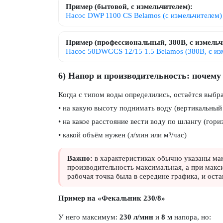
Пример (бытовой, с измельчителем):
Насос DWP 1100 CS Belamos (с измельчителем)
Пример (профессиональный, 380В, с измельч
Насос 50DWGCS 12/15 1.5 Belamos (380В, с из
6) Напор и производительность: почем
Когда с типом воды определились, остаётся выбра
• на какую высоту поднимать воду (вертикальный
• на какое расстояние вести воду по шлангу (гор
• какой объём нужен (л/мин или м³/час)
Важно:
в характеристиках обычно указаны мак
производительность максимальная, а при макс
рабочая точка была в середине графика, и оста
Пример на «Фекальник 230/8»
У него максимум:
230 л/мин
и
8 м
напора, но: