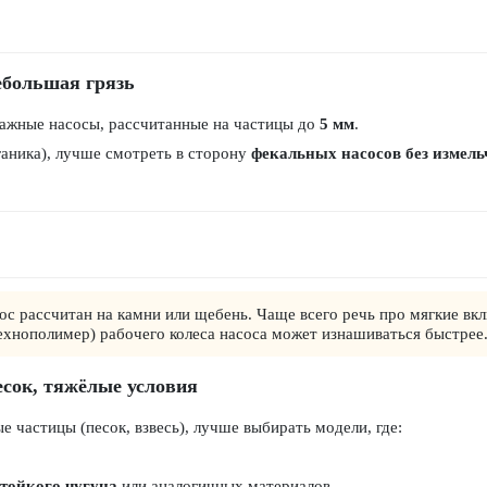
небольшая грязь
нажные насосы, рассчитанные на частицы до
5 мм
.
ганика), лучше смотреть в сторону
фекальных насосов без измель
ос рассчитан на камни или щебень. Чаще всего речь про мягкие вк
(технополимер) рабочего колеса насоса может изнашиваться быстрее
есок, тяжёлые условия
е частицы (песок, взвесь), лучше выбирать модели, где:
тойкого чугуна
или аналогичных материалов