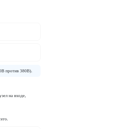
20В против 380В).
зел на входе,
его.