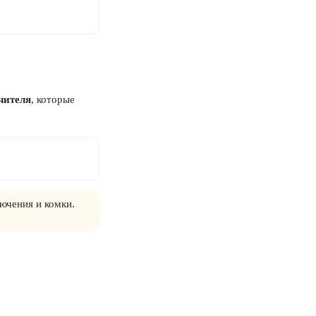
чителя
, которые
лючения и комки.
.