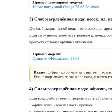
Пример популярной модели:
Насос погружной Omega 75 SS Belamos
3) Слабозагрязнённая вода: песок, ил, 
Для слабозагрязнённой воды часто подходят дре
Если загрязнение заметнее (грязевые комочки, ор
пропускают более крупные включения.
Пример модели:
Джилекс «Фекальник» 230/8
Важно:
цифра «до 35 мм» не означает, что нас
Если в воде много песка и абразива, пластик 
4) Сильнозагрязнённая вода: абразив, п
Если вода действительно грязная и есть абразивны
• корпус и/или насосная часть прочнее
• насосная часть («улитка») выполнена из
износос