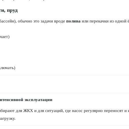
ти, пруд
 бассейн), обычно это задачи вроде
полива
или перекачки из одной 
чает)
ключать)
интенсивной эксплуатации
бирают для ЖКХ и для ситуаций, где насос регулярно переносят и 
агрузку.