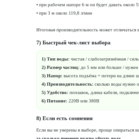
• при рабочем напоре 6 м он будет давать около 5
• при 3 м около 119,8 л/мин
Итоговая производительность может отличаться в 
7) Быстрый чек-лист выбора
1) Тип воды:
чистая / слабозагрязнённая / сил
2) Размер частиц:
до 5 мм или больше / нужен
3) Напор:
высота подъёма + потери на длине ш
4) Производительность:
сколько воды нужно о
5) Удобство:
поплавок, длина кабеля, подключе
6) Питание:
220В или 380В
8) Если есть сомнения
Если вы не уверены в выборе, проще опираться н
за сколько времени нужно убрать воду
.