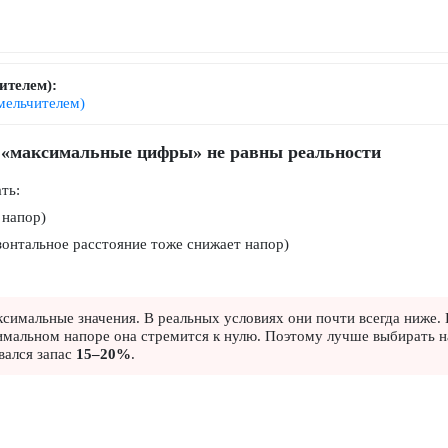
ителем):
мельчителем)
у «максимальные цифры» не равны реальности
ть:
 напор)
изонтальное расстояние тоже снижает напор)
симальные значения. В реальных условиях они почти всегда ниже. 
имальном напоре она стремится к нулю. Поэтому лучше выбирать н
вался запас
15–20%
.