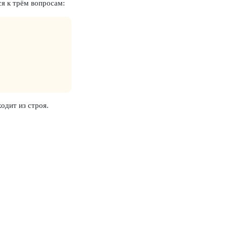
ся к трём вопросам:
одит из строя.