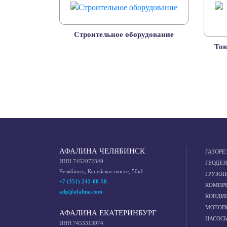
Строительное оборудование
Тов
АФАЛИНА ЧЕЛЯБИНСК
ГАЗОРЕ
ИНН 7452072349
ГЕОДЕЗ
Челябинск, Копейское шоссе, 50к1
ГРУЗО
+7 (351) 242-00-58
КОМПР
adp@afalina.com
КОНДИ
МОТОП
АФАЛИНА ЕКАТЕРИНБУРГ
НАСОС
ИНН 7453313974