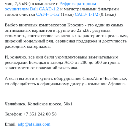
мин, 7,5 кВт) в комплекте с
Рефрижераторным
осушителем Dali CAAD-1,2
и магистральными фильтрами
тонкой очистки
CAF4- 1-1/2
(1мкн)
CAF3- 1-1/2
(0,1мкн)
Выбор винтовых компрессоров Кросэир - это один из самых
оптимальных вариантов в группе до 22 кВт: разумная
стоимость, соответствие заявленных характеристик реальным,
широкий модельный ряд, сервисная поддержка и доступность
расходных материалов.
И, конечно, все они были укомплектованы замечательным
ресиверами Бежецкого завода АСО от 280 до 500 литров в
зависимости от пожеланий заказчика.
А если вы хотите купить оборудование CrossАir в Челябинске,
то обращайтесь к официальному дилеру - компании Афалина.
Челябинск, Копейское шоссе, 50к1
Телефон: +7 351 242 00 58
Email:
adp@afalina.com