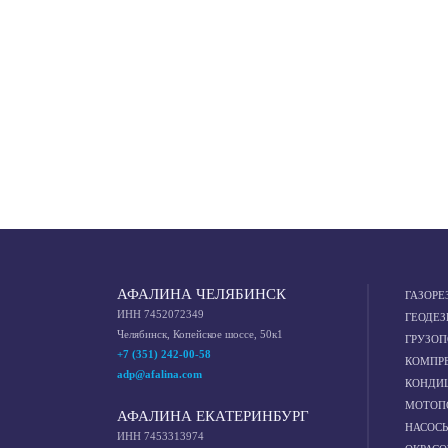
АФАЛИНА ЧЕЛЯБИНСК
ГАЗОРЕ
ИНН 7452072349
ГЕОДЕЗ
Челябинск, Копейское шоссе, 50к1
ГРУЗО
+7 (351) 242-00-58
КОМПР
adp@afalina.com
КОНДИ
МОТОП
АФАЛИНА ЕКАТЕРИНБУРГ
НАСОС
ИНН 7453313974