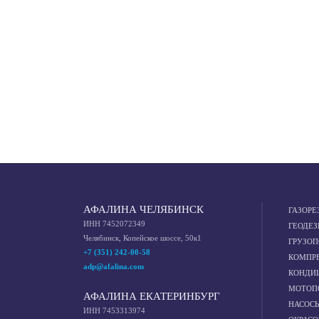
АФАЛИНА ЧЕЛЯБИНСК
ГАЗОРЕ
ИНН 7452072349
ГЕОДЕЗ
Челябинск, Копейское шоссе, 50к1
ГРУЗО
+7 (351) 242-00-58
КОМПР
adp@afalina.com
КОНДИ
МОТОП
АФАЛИНА ЕКАТЕРИНБУРГ
НАСОС
ИНН 7453313974