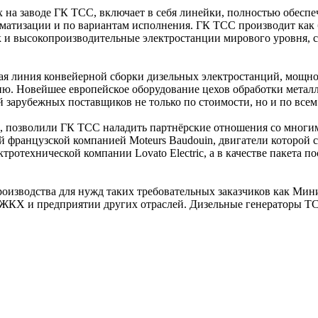
 на заводе ГК ТСС, включает в себя линейки, полностью обесп
томатизации и по вариантам исполнения. ГК ТСС производит ка
ак и высокопроизводительные электростанции мирового уровня, 
я линия конвейерной сборки дизельных электростанций, мощнос
ию. Новейшее европейское оборудование цехов обработки металл
 зарубежных поставщиков не только по стоимости, но и по всем
 позволили ГК ТСС наладить партнёрские отношения со многим
ной французской компанией Moteurs Baudouin, двигатели которой
ротехнической компании Lovato Electric, а в качестве пакета 
оизводства для нужд таких требовательных заказчиков как Мин
а, ЖКХ и предприятии других отраслей. Дизельные генераторы ТС