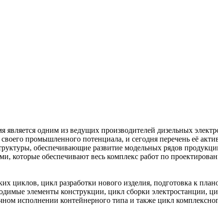
я является одним из ведущих производителей дизельных электро
е своего промышленного потенциала, и сегодня перечень её ак
руктуры, обеспечивающие развитие модельных рядов продукции
ами, которые обеспечивают весь комплекс работ по проектиров
ких циклов, цикл разработки нового изделия, подготовка к пла
ходимые элементы конструкции, цикл сборки электростанции, ц
ичном исполнении контейнерного типа и также цикл комплексно