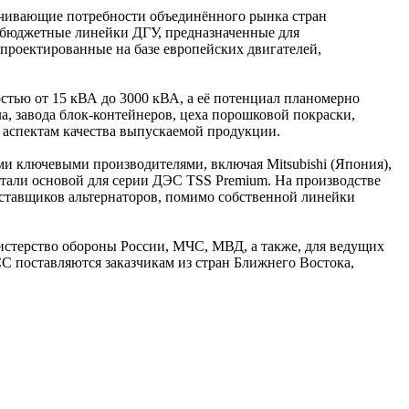
ечивающие потребности объединённого рынка стран
к бюджетные линейки ДГУ, предназначенные для
спроектированные на базе европейских двигателей,
тью от 15 кВА до 3000 кВА, а её потенциал планомерно
а, завода блок-контейнеров, цеха порошковой покраски,
 аспектам качества выпускаемой продукции.
и ключевыми производителями, включая Mitsubishi (Япония),
 стали основой для серии ДЭС ТSS Premium. На производстве
поставщиков альтернаторов, помимо собственной линейки
истерство обороны России, МЧС, МВД, а также, для ведущих
С поставляются заказчикам из стран Ближнего Востока,