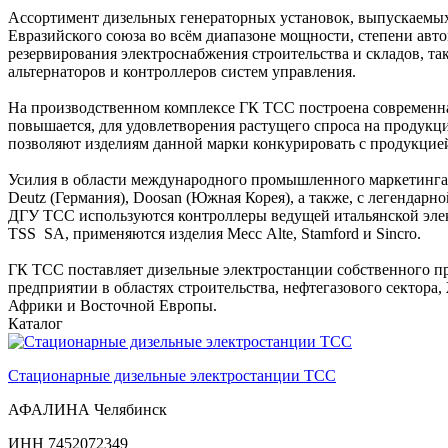
Ассортимент дизельных генераторных установок, выпускаемых
Евразийского союза во всём диапазоне мощности, степени ав
резервирования электроснабжения строительства и складов, т
альтернаторов и контроллеров систем управления.
На производственном комплексе ГК ТСС построена современна
повышается, для удовлетворения растущего спроса на продукц
позволяют изделиям данной марки конкурировать с продукцией
Усилия в области международного промышленного маркетинга,
Deutz (Германия), Doosan (Южная Корея), а также, с легендар
ДГУ ТСС используются контроллеры ведущей итальянской элект
ТSS SА, применяются изделия Месс Аltе, Stamford и Sincro.
ГК ТСС поставляет дизельные электростанции собственного пр
предприятии в областях строительства, нефтегазового сектор
Африки и Восточной Европы.
Каталог
Стационарные дизельные электростанции TCC
АФАЛИНА Челябинск
ИНН 7452072349