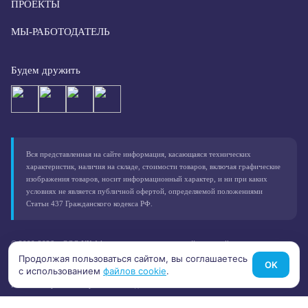
ПРОЕКТЫ
МЫ-РАБОТОДАТЕЛЬ
Будем дружить
Вся представленная на сайте информация, касающаяся технических
характеристик, наличия на складе, стоимости товаров, включая графические
изображения товаров, носит информационный характер, и ни при каких
условиях не является публичной офертой, определяемой положениями
Статьи 437 Гражданского кодекса РФ.
© 2000-2026 – ООО УК Афалина, зарегистрированный товарный знак
Согласие на обработку персональных данных
Продолжая пользоваться сайтом, вы соглашаетесь
OK
с использованием
файлов cookie
.
Согласие на обработку файлов cookies
Политика о работе с персональными данными