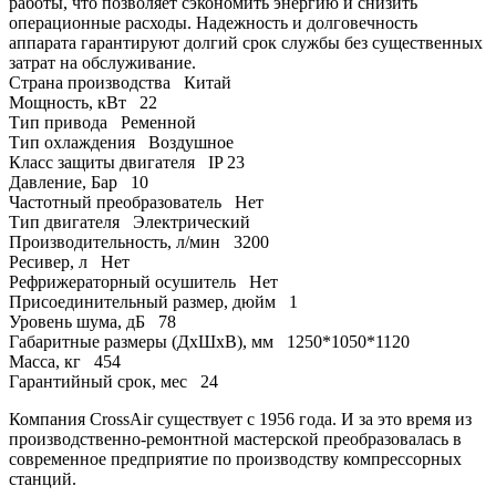
работы, что позволяет сэкономить энергию и снизить
операционные расходы. Надежность и долговечность
аппарата гарантируют долгий срок службы без существенных
затрат на обслуживание.
Страна производства
Китай
Мощность, кВт
22
Тип привода
Ременной
Тип охлаждения
Воздушное
Класс защиты двигателя
IP 23
Давление, Бар
10
Частотный преобразователь
Нет
Тип двигателя
Электрический
Производительность, л/мин
3200
Ресивер, л
Нет
Рефрижераторный осушитель
Нет
Присоединительный размер, дюйм
1
Уровень шума, дБ
78
Габаритные размеры (ДхШхВ), мм
1250*1050*1120
Масса, кг
454
Гарантийный срок, мес
24
Компания CrossAir существует с 1956 года. И за это время из
производственно-ремонтной мастерской преобразовалась в
современное предприятие по производству компрессорных
станций.