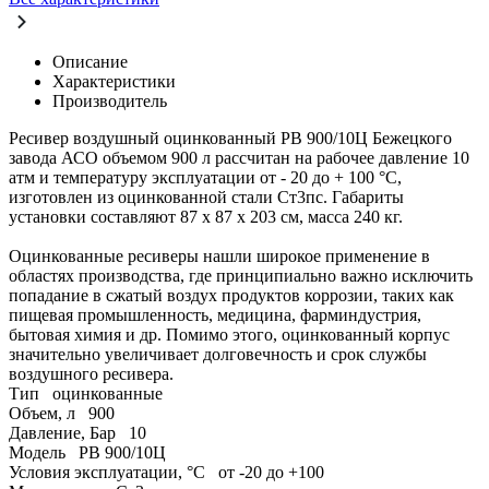
Описание
Характеристики
Производитель
Ресивер воздушный оцинкованный РВ 900/10Ц Бежецкого
завода АСО объемом 900 л рассчитан на рабочее давление 10
атм и температуру эксплуатации от - 20 до + 100 °C,
изготовлен из оцинкованной стали Ст3пс. Габариты
установки составляют 87 х 87 х 203 см, масса 240 кг.
Оцинкованные ресиверы нашли широкое применение в
областях производства, где принципиально важно исключить
попадание в сжатый воздух продуктов коррозии, таких как
пищевая промышленность, медицина, фарминдустрия,
бытовая химия и др. Помимо этого, оцинкованный корпус
значительно увеличивает долговечность и срок службы
воздушного ресивера.
Тип
оцинкованные
Объем, л
900
Давление, Бар
10
Модель
РВ 900/10Ц
Условия эксплуатации, °C
от -20 до +100