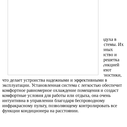
1800
Все характеристики
Описание
Характеристики
Для лучшего охлаждения, нагрева и фильтрации воздуха в
больших помещениях подойдут кассетные сплит-системы. Их
часто используют в офисах и внутри административных
объектов. Они встраиваются в потолочное пространство и
оказываются скрытыми, а видимой остается только решетка
распределения воздуха. Кондиционеры обладают функцией
авторестарта, функцией авторазморозки, а также имеют
режим сна, режим охлаждения и функцию самодиагностики,
что делает устройства надежными и эффективными в
эксплуатации. Установленная система с легкостью обеспечит
комфортное равномерное охлаждение помещения и создаст
комфортные условия для работы или отдыха, она очень
интуитивна в управлении благодаря беспроводному
инфракрасному пульту, позволяющему контролировать все
функции кондиционера на расстоянии.