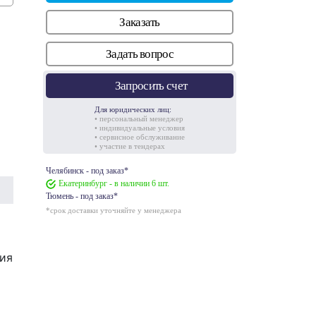
Заказать
Задать вопрос
Запросить счет
Для юридических лиц:
• персональный менеджер
• индивидуальные условия
• сервисное обслуживание
• участие в тендерах
Челябинск - под заказ*
Екатеринбург - в наличии 6 шт.
Тюмень - под заказ*
*срок доставки уточняйте у менеджера
ния