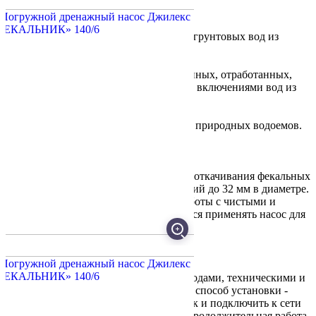
Область применения:
Откачивание дренажных, дождевых и грунтовых вод из
затопленных подвалов.
Отвод канализационных, фильтрационных, отработанных,
сильно загрязнённых с органическими включениями вод из
сточных канав и бассейнов.
Подача воды для технических нужд из природных водоемов.
Особенности работы:
«ФЕКАЛЬНИК» 140/6 разработан для откачивания фекальных
вод с размером органических включений до 32 мм в диаметре.
Также его можно использовать для работы с чистыми и
загрязненными стоками. Не допускается применять насос для
вязких жидкостей.
Преимущества использования:
Насос может работать с фекальными водами, техническими и
загрязненными стоками. Упрощённый способ установки -
достаточно погрузить насос в источник и подключить к сети
220 В. Отсутствие шума при работе. Продолжительная работа.