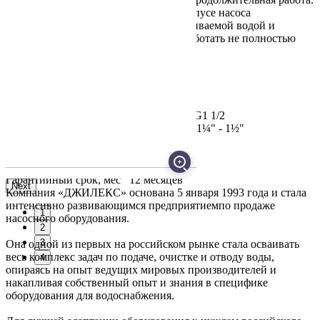
Расположение электродвигателя в корпусе насоса
обеспечивает его охлаждение перекачиваемой водой и
позволяет насосу длительное время работать не полностью
погружённым в воду.
Мощность двигателя, Вт
400
Высота подъема, м
6
Производительность, л/мин
140
Наличие измельчающего ножа
нет
Трубное соединение, дюйм
внешняя G1 1/2
Соединитель в комплекте
елочка 1" - 1¼" - 1½"
Материал крыльчатки
Пластик
Глубина погружения, м
8
Назначение
Для грязной воды
Гарантийный срок, мес
12 месяцев
Next
Компания «ДЖИЛЕКС» основана 5 января 1993 года и стала
интенсивно развивающимся предприятиемпо продаже
1
насосного оборудования.
2
3
Она одной из первых на российском рынке стала осваивать
весь комплекс задач по подаче, очистке и отводу воды,
4
опираясь на опыт ведущих мировых производителей и
накапливая собственный опыт и знания в специфике
оборудования для водоснабжения.