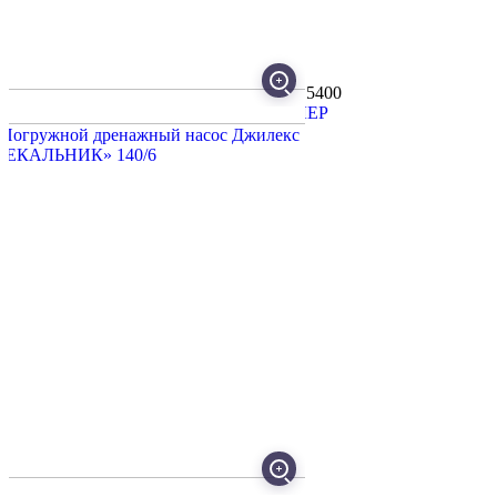
Код товара: УТ000047548
Артикул: 5400
ОФИЦИАЛЬНЫЙ ДИЛЕР
Мощность двигателя, Вт
400
Высота подъема, м
6
Глубина погружения, м
8
Производительность, л/мин
140
Назначение
Для грязной воды
Все характеристики
Описание
Характеристики
Производитель
Фекальный насос Джилекс 140/6