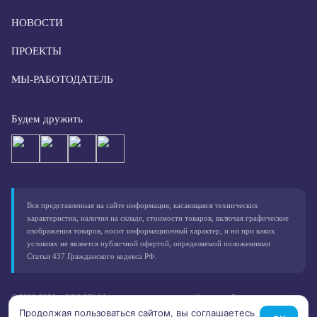
НОВОСТИ
ПРОЕКТЫ
МЫ-РАБОТОДАТЕЛЬ
Будем дружить
Вся представленная на сайте информация, касающаяся технических
характеристик, наличия на складе, стоимости товаров, включая графические
изображения товаров, носит информационный характер, и ни при каких
условиях не является публичной офертой, определяемой положениями
Статьи 437 Гражданского кодекса РФ.
© 2000-2026 – ООО УК Афалина, зарегистрированный товарный знак
Согласие на обработку персональных данных
Продолжая пользоваться сайтом, вы соглашаетесь