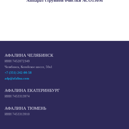
Аппарат струйной очистки АСО150М
АФАЛИНА ЧЕЛЯБИНСК
ИНН 7452072349
Челябинск, Копейское шоссе, 50к1
+7 (351) 242-00-58
adp@afalina.com
АФАЛИНА ЕКАТЕРИНБУРГ
ИНН 7453313974
АФАЛИНА ТЮМЕНЬ
ИНН 7453313910