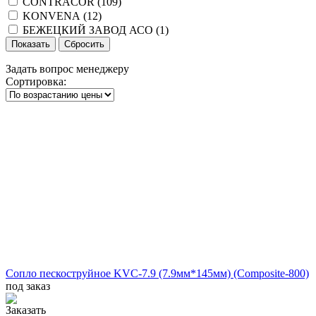
CONTRACOR (
109
)
KONVENA (
12
)
БЕЖЕЦКИЙ ЗАВОД АСО (
1
)
Задать вопрос менеджеру
Сортировка:
Сопло пескоструйное KVC-7.9 (7.9мм*145мм) (Composite-800)
под заказ
Заказать