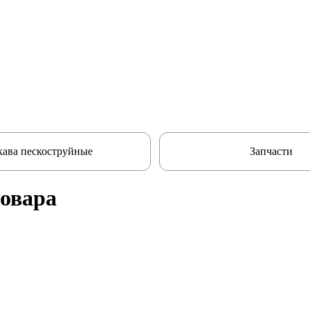
кава пескоструйные
Запчасти
товара