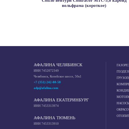
Сопло вентури Contracor MTC-5,0 карбид
вольфрама (короткое)
АФАЛИНА ЧЕЛЯБИНСК
ГАЗОРЕ
ИНН 7452072349
ГЕОДЕЗ
Челябинск, Копейское шоссе, 50к1
ГРУЗО
+7 (351) 242-00-58
КОМПР
adp@afalina.com
КОНДИ
МОТОП
АФАЛИНА ЕКАТЕРИНБУРГ
НАСОС
ИНН 7453313974
ОКРАС
ОТОПИ
АФАЛИНА ТЮМЕНЬ
ИНН 7453313910