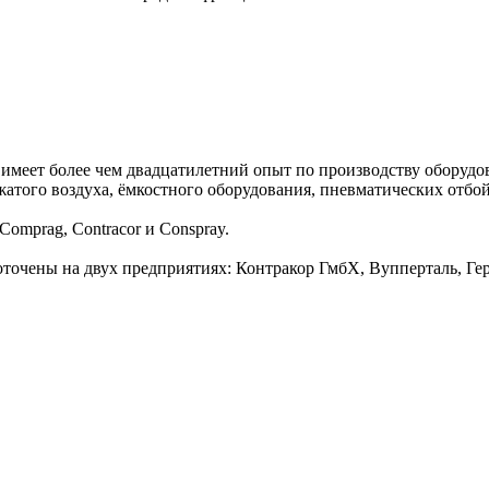
имеет более чем двадцатилетний опыт по производству оборудов
жатого воздуха, ёмкостного оборудования, пневматических отбо
mprag, Contracor и Conspray.
оточены на двух предприятиях: Контракор ГмбХ, Вупперталь,