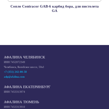
Сопло Contracor GAB-6 карбид бора, для пистолета
GA
АФАЛИНА ЧЕЛЯБИНСК
ИНН 7452072349
Челябинск, Копейское шоссе, 50к1
+7 (351) 242-00-58
adp@afalina.com
АФАЛИНА ЕКАТЕРИНБУРГ
ИНН 7453313974
АФАЛИНА ТЮМЕНЬ
ИНН 7453313910