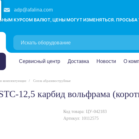
adp@afalina.com
ЛЬНЫМ КУРСОМ ВАЛЮТ, ЦЕНЫ МОГУТ ИЗМЕНЯТЬСЯ. ПРОСЬБА
Сервисный центр
Доставка
Новости
О ком
 и комплектующие
Сопла абразивоструйные
 STC-12,5 карбид вольфрама (корот
Код товара: ЦУ-042183
Артикул: 10112575