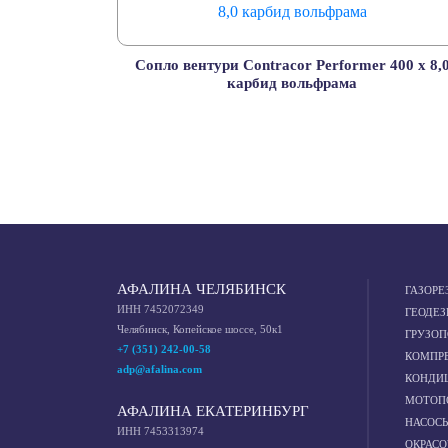
Сопло вентури Contracor Performer 400 х 8,
карбид вольфрама
АФАЛИНА ЧЕЛЯБИНСК
ГАЗОРЕ
ИНН 7452072349
ГЕОДЕЗ
Челябинск, Копейское шоссе, 50к1
ГРУЗО
+7 (351) 242-00-58
КОМПР
adp@afalina.com
КОНДИ
МОТОП
АФАЛИНА ЕКАТЕРИНБУРГ
НАСОС
ИНН 7453313974
ОКРАС