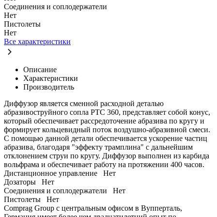
Соединения и соплодержатели
Нет
Пистолеты
Нет
Все характеристики
Описание
Характеристики
Производитель
Диффузор является сменной расходной деталью
абразивоструйного сопла PTC 360, представляет собой конус,
который обеспечивает рассредоточение абразива по кругу и
формирует кольцевидный поток воздушно-абразивной смеси.
С помощью данной детали обеспечивается ускорение частиц
абразива, благодаря "эффекту трамплина" с дальнейшим
отклонением струи по кругу. Диффузор выполнен из карбида
вольфрама и обеспечивает работу на протяжении 400 часов.
Дистанционное управление
Нет
Дозаторы
Нет
Соединения и соплодержатели
Нет
Пистолеты
Нет
Comprag Group с центральным офисом в Вупперталь,
Германия имеет более чем двадцатилетний опыт по