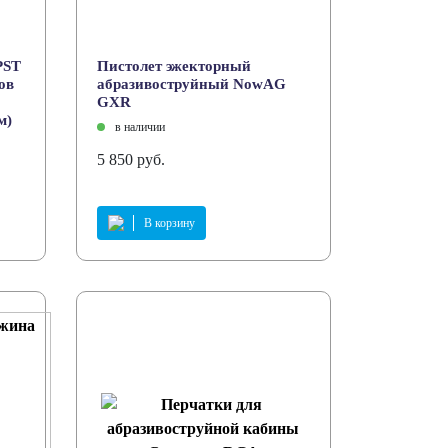
PST
Пистолет эжекторный
ов
абразивоструйный NowAG
GXR
м)
в наличии
5 850 руб.
В корзину