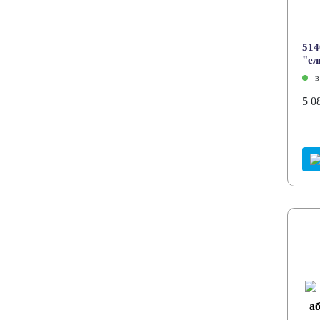
514
"ел
в
5 0