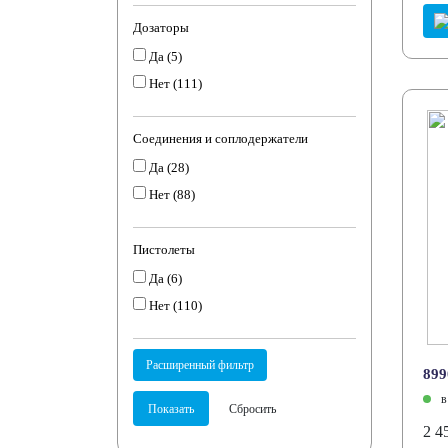
Дозаторы
Да (
5
)
Нет (
111
)
Соединения и соплодержатели
Да (
28
)
Нет (
88
)
Пистолеты
Да (
6
)
Нет (
110
)
899
в
2 4