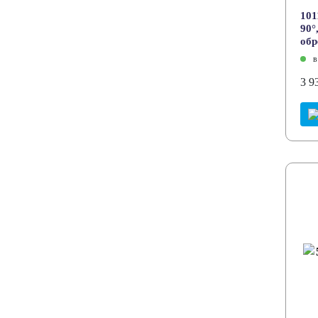
101
90°
об
в
3 9