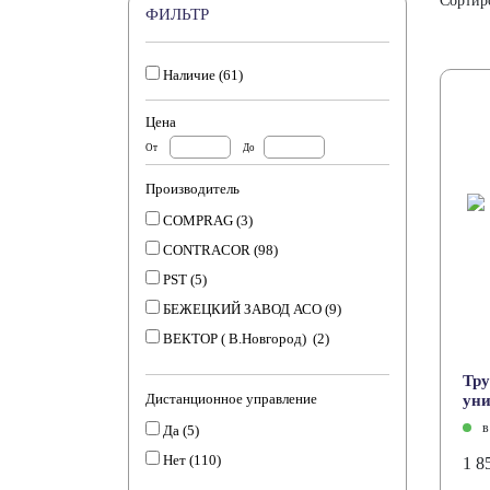
Сортир
ФИЛЬТР
Наличие (
61
)
Цена
От
До
Производитель
COMPRAG (
3
)
CONTRACOR (
98
)
PST (
5
)
БЕЖЕЦКИЙ ЗАВОД АСО (
9
)
ВЕКТОР ( В.Новгород) (
2
)
Тру
Дистанционное управление
ун
в
Да (
5
)
Нет (
110
)
1 8