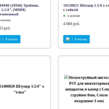
10948 (10948) Тройник,
10150021 Штуцер 1.1/4 х е
, 1,1/4", (MMM)
с гайкой
резиненный
в наличии
 наличии
4 088 руб.
33 руб.
В корзину
В корзину