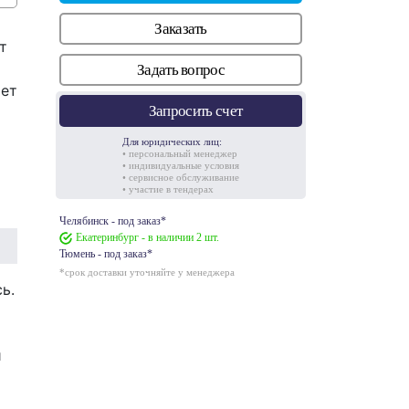
Заказать
т
Задать вопрос
ет
Запросить счет
Для юридических лиц:
• персональный менеджер
• индивидуальные условия
• сервисное обслуживание
• участие в тендерах
Челябинск - под заказ*
Екатеринбург - в наличии 2 шт.
Тюмень - под заказ*
*срок доставки уточняйте у менеджера
ь.
и