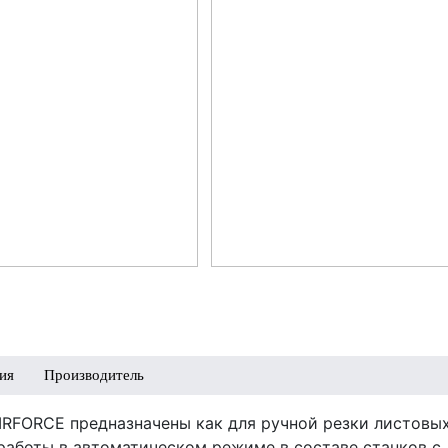
ПРОИЗВОДИТЕЛЬ
Потребляемая мощность,
1
кВа
Напряжение, В
380
Max ток, А
100
Min ток, А
20
Вес, кг
26
Все характеристики
ия
Производитель
RFORCE предназначены как для ручной резки листовы
работы в автоматическом режиме в составе станков с