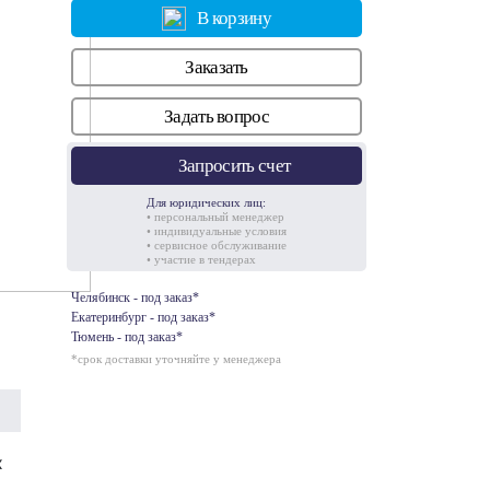
В корзину
Заказать
5.1
Задать вопрос
Запросить счет
Для юридических лиц:
• персональный менеджер
• индивидуальные условия
• сервисное обслуживание
• участие в тендерах
Челябинск - под заказ*
Екатеринбург - под заказ*
Тюмень - под заказ*
*срок доставки уточняйте у менеджера
х