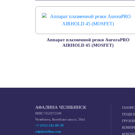
Аппарат плазменной резки AuroraPRO
AIRHOLD 45 (MOSFET)
АФАЛИНА ЧЕЛЯБИНСК
ГАЗОРЕ
ИНН 7452072349
ГЕОДЕЗ
Челябинск, Копейское шоссе, 50к1
ГРУЗО
+7 (351) 242-00-58
КОМПР
adp@afalina.com
КОНДИ