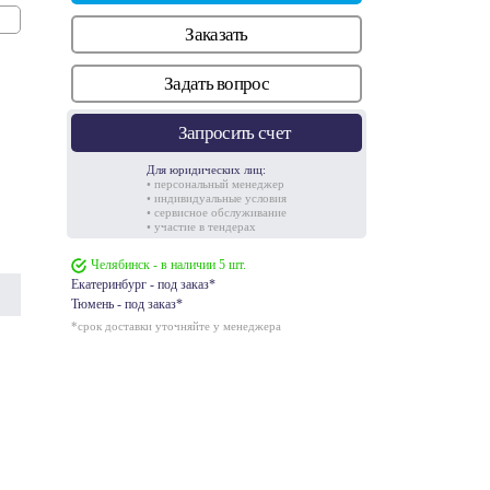
Заказать
Задать вопрос
Запросить счет
Для юридических лиц:
• персональный менеджер
• индивидуальные условия
• сервисное обслуживание
• участие в тендерах
Челябинск - в наличии 5 шт.
Екатеринбург - под заказ*
Тюмень - под заказ*
*срок доставки уточняйте у менеджера