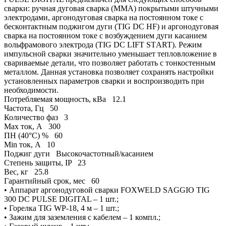
сварки: ручная дуговая сварка (ММА) покрытыми штучными
электродами, аргонодуговая сварка на постоянном токе с
бесконтактным поджигом дуги (TIG DC HF) и аргонодуговая
сварка на постоянном токе с возбуждением дуги касанием
вольфрамового электрода (ТIG DC LIFТ SТART). Режим
импульсной сварки значительно уменьшает тепловложение в
свариваемые детали, что позволяет работать с тонкостенным
металлом. Данная установка позволяет сохранять настройки
установленных параметров сварки и воспроизводить при
необходимости.
Потребляемая мощность, кВа
12.1
Частота, Гц
50
Количество фаз
3
Max ток, А
300
ПН (40°C) %
60
Min ток, А
10
Поджиг дуги
Высокочастотный/касанием
Степень защиты, IP
23
Вес, кг
25.8
Гарантийный срок, мес
60
• Аппарат аргонодуговой сварки FOXWELD SAGGIO TIG
300 DC PULSE DIGITAL – 1 шт.;
• Горелка TIG WP-18, 4 м – 1 шт.;
• Зажим для заземления с кабелем – 1 компл.;