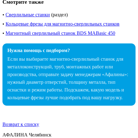
Смотрите также
•
Сверлильные станки
(раздел)
•
Кольцевые фрезы для магнитно-сверлильных станков
•
Магнитный сверлильный станок BDS MABasic 450
Нужна помощь с подбором?
Если вы выбираете магнитно-сверлильный станок для
металлоконструкций, труб, монтажных работ или
производства, отправьте задачу менеджерам «Афалины»:
нужный диаметр отверстий, толщину металла, тип
оснастки и режим работы. Подскажем, какую модель и
кольцевые фрезы лучше подобрать под вашу нагрузку.
Возврат к списку
АФАЛИНА Челябинск