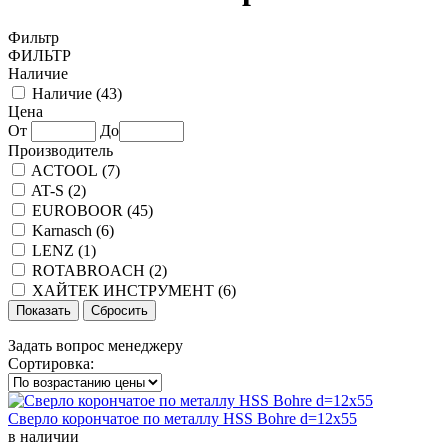
Фильтр
ФИЛЬТР
Наличие
Наличие (
43
)
Цена
От
До
Производитель
ACTOOL (
7
)
AT-S (
2
)
EUROBOOR (
45
)
Karnasch (
6
)
LENZ (
1
)
ROTABROACH (
2
)
ХАЙТЕК ИНСТРУМЕНТ (
6
)
Задать вопрос менеджеру
Сортировка:
Сверло корончатое по металлу HSS Bohre d=12х55
в наличии