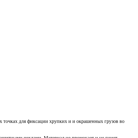
х точках для фиксации хрупких и и окрашенных грузов во
ащитными чехлами. Материал не промокает и не гниет,