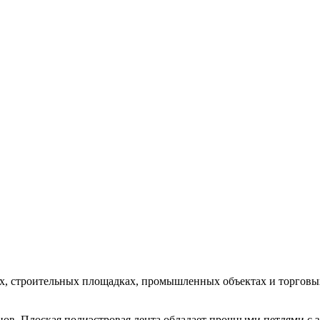
ах, строительных площадках, промышленных объектах и торговы
в. Плоская полиэстровая лента обладает прочными петлями с з