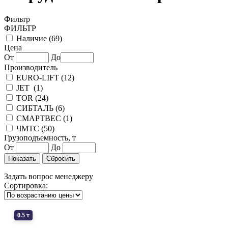
Фильтр
ФИЛЬТР
Наличие (
69
)
Цена
От
До
Производитель
EURO-LIFT (
12
)
JET (
1
)
TOR (
24
)
СИБТАЛЬ (
6
)
СМАРТВЕС (
1
)
ЧМТС (
50
)
Грузоподъемность, т
От
До
Задать вопрос менеджеру
Сортировка:
0.5 т