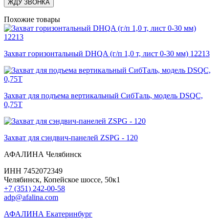
ЖДУ ЗВОНКА
Похожие товары
Захват горизонтальный DHQA (г/п 1,0 т, лист 0-30 мм) 12213
Захват для подъема вертикальный СибТаль, модель DSQC,
0,75Т
Захват для сэндвич-панелей ZSPG - 120
АФАЛИНА Челябинск
ИНН 7452072349
Челябинск, Копейское шоссе, 50к1
+7 (351) 242-00-58
adp@afalina.com
АФАЛИНА Екатеринбург