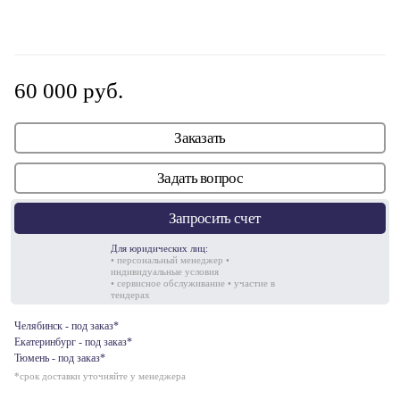
60 000 руб.
Заказать
Задать вопрос
Запросить счет
Для юридических лиц:
• персональный менеджер •
индивидуальные условия
• сервисное обслуживание • участие в
тендерах
Челябинск - под заказ*
Екатеринбург - под заказ*
Тюмень - под заказ*
*срок доставки уточняйте у менеджера