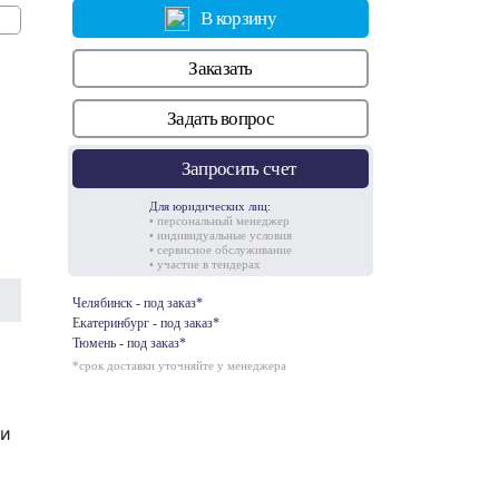
В корзину
Заказать
Задать вопрос
Запросить счет
Для юридических лиц:
• персональный менеджер
• индивидуальные условия
• сервисное обслуживание
• участие в тендерах
Челябинск - под заказ*
Екатеринбург - под заказ*
Тюмень - под заказ*
*срок доставки уточняйте у менеджера
 и