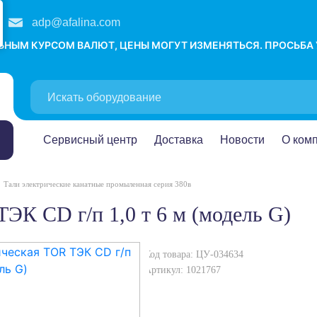
adp@afalina.com
ЛЬНЫМ КУРСОМ ВАЛЮТ, ЦЕНЫ МОГУТ ИЗМЕНЯТЬСЯ. ПРОСЬБА
Сервисный центр
Доставка
Новости
О ком
Тали электрические канатные промыленная серия 380в
ТЭК CD г/п 1,0 т 6 м (модель G)
Код товара: ЦУ-034634
Артикул: 1021767