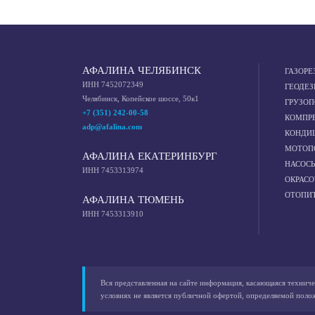
АФАЛИНА ЧЕЛЯБИНСК
ГАЗОРЕ
ИНН 7452072349
ГЕОДЕЗ
Челябинск, Копейское шоссе, 50к1
ГРУЗО
+7 (351) 242-00-58
КОМПР
adp@afalina.com
КОНДИ
МОТОП
АФАЛИНА ЕКАТЕРИНБУРГ
НАСОС
ИНН 7453313974
ОКРАС
ОТОПИ
АФАЛИНА ТЮМЕНЬ
ИНН 7453313910
Вся представленная на сайте информация, касающаяся техниче
условиях не является публичной офертой, определяемой поло