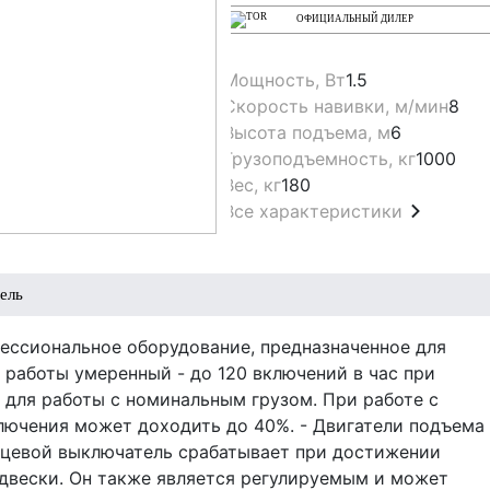
ОФИЦИАЛЬНЫЙ ДИЛЕР
Мощность, Вт
1.5
Скорость навивки, м/мин
8
Высота подъема, м
6
Грузоподъемность, кг
1000
Вес, кг
180
Все характеристики
ель
фессиональное оборудование, предназначенное для
 работы умеренный - до 120 включений в час при
для работы с номинальным грузом. При работе с
лючения может доходить до 40%. - Двигатели подъема
цевой выключатель срабатывает при достижении
двески. Он также является регулируемым и может