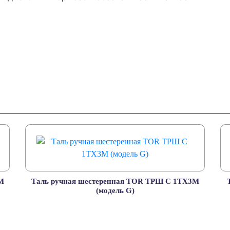
М
Таль ручная шестеренная TOR ТРШ C 1ТХ3М
(модель G)