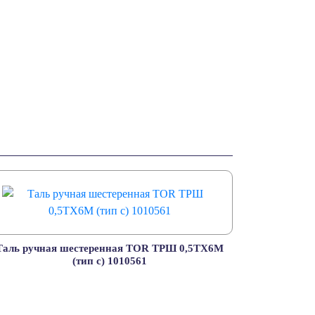
Таль ручная шестеренная TOR TPШ 0,5ТХ6М
(тип с) 1010561