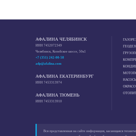
АФАЛИНА ЧЕЛЯБИНСК
ГАЗОРЕ
ИНН 7452072349
ГЕОДЕЗ
Челябинск, Копейское шоссе, 50к1
ГРУЗО
+7 (351) 242-00-58
КОМПР
adp@afalina.com
КОНДИ
МОТОП
АФАЛИНА ЕКАТЕРИНБУРГ
НАСОС
ИНН 7453313974
ОКРАС
ОТОПИ
АФАЛИНА ТЮМЕНЬ
ИНН 7453313910
Вся представленная на сайте информация, касающаяся техниче