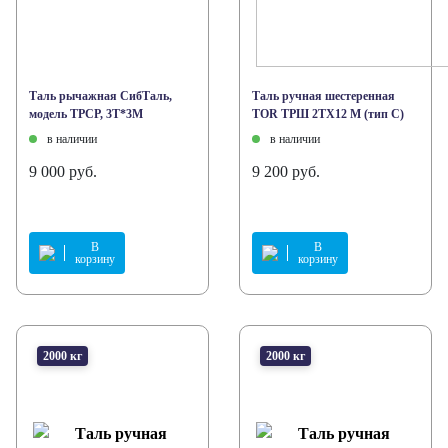
Таль рычажная СибТаль,
Таль ручная шестеренная
модель ТРСР, 3Т*3М
TOR ТРШ 2ТХ12 М (тип С)
в наличии
в наличии
9 000 руб.
9 200 руб.
В
В
корзину
корзину
2000 кг
2000 кг