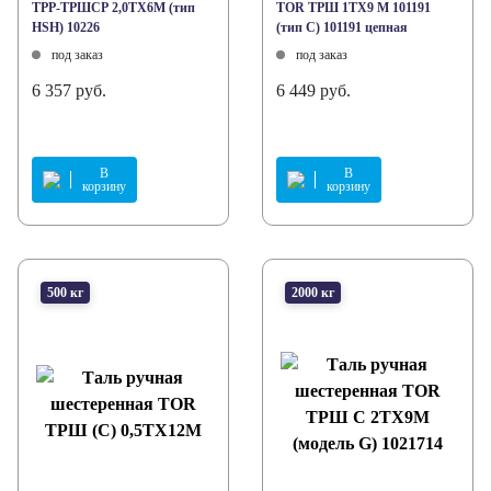
ТРР-ТРШСР 2,0ТХ6М (тип
TOR ТРШ 1ТХ9 М 101191
HSH) 10226
(тип С) 101191 цепная
под заказ
под заказ
6 357 руб.
6 449 руб.
В
В
корзину
корзину
500 кг
2000 кг