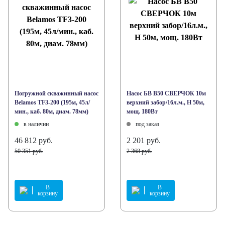
Погружной скважинный насос
Насос БВ В50 СВЕРЧОК 10м
Belamos TF3-200 (195м, 45л/
верхний забор/16л.м., Н 50м,
мин., каб. 80м, диам. 78мм)
мощ. 180Вт
в наличии
под заказ
46 812 руб.
2 201 руб.
50 351 руб.
2 368 руб.
В
В
корзину
корзину