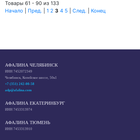
Товары 61 - 90 из 133
Начало
|
Пред.
|
1
2
3
4
5
|
След.
|
Конец
АФАЛИНА ЧЕЛЯБИНСК
ИНН 7452072349
Челябинск, Копейское шоссе, 50к1
+7 (351) 242-00-58
adp@afalina.com
АФАЛИНА ЕКАТЕРИНБУРГ
ИНН 7453313974
АФАЛИНА ТЮМЕНЬ
ИНН 7453313910