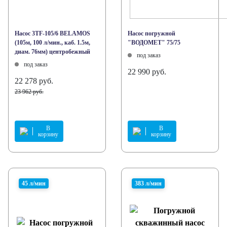
Насос 3TF-105/6 BELAMOS
Насос погружной
(105м, 100 л/мин., каб. 1.5м,
"ВОДОМЕТ" 75/75
диам. 76мм) центробежный
под заказ
под заказ
22 990 руб.
22 278 руб.
23 962 руб.
В
В
корзину
корзину
45 л/мин
383 л/мин