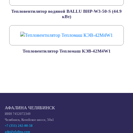
Тепловентилятор водяной BALLU BHP-W3-50-S (44.9
кВт)
Тепловентилятор Тепломаш КЭВ-42М4W1
АФАЛИНА ЧЕЛЯБИНСК
ИНН 7452072349
Челябинск, Копейское шоссе, 50к1
+7 (351) 242-00-58
adp@afalina.com