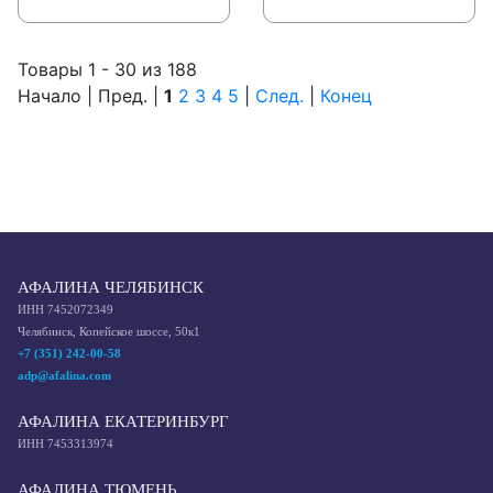
Товары 1 - 30 из 188
Начало | Пред. |
1
2
3
4
5
|
След.
|
Конец
АФАЛИНА ЧЕЛЯБИНСК
ИНН 7452072349
Челябинск, Копейское шоссе, 50к1
+7 (351) 242-00-58
adp@afalina.com
АФАЛИНА ЕКАТЕРИНБУРГ
ИНН 7453313974
АФАЛИНА ТЮМЕНЬ