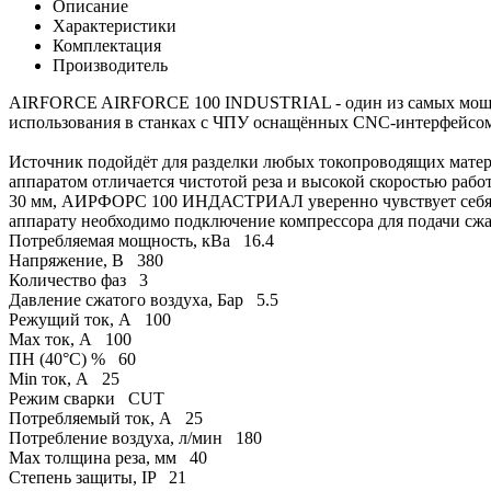
Описание
Характеристики
Комплектация
Производитель
AIRFORCE AIRFORCE 100 INDUSTRIAL - один из самых мощных 
использования в станках с ЧПУ оснащённых CNC-интерфейсо
Источник подойдёт для разделки любых токопроводящих матери
аппаратом отличается чистотой реза и высокой скоростью раб
30 мм, АИРФОРС 100 ИНДАСТРИАЛ уверенно чувствует себя да
аппарату необходимо подключение компрессора для подачи сжа
Потребляемая мощность, кВа
16.4
Напряжение, В
380
Количество фаз
3
Давление сжатого воздуха, Бар
5.5
Режущий ток, А
100
Max ток, А
100
ПН (40°C) %
60
Min ток, А
25
Режим сварки
CUT
Потребляемый ток, А
25
Потребление воздуха, л/мин
180
Max толщина реза, мм
40
Степень защиты, IP
21