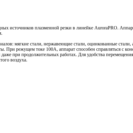
источников плазменной резки в линейке AuroraPRO. Аппарат п
м.
алов: мягкие стали, нержавеющие стали, оцинкованные стали, 
оты. При режущем токе 100А, аппарат способен справляться с к
же при продолжительных работах. Для удобства перемещения 
того воздуха.